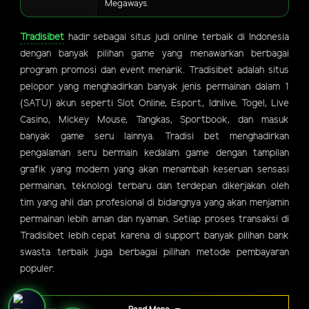
Megaways.
Tradisibet
hadir sebagai situs judi online terbaik di Indonesia
dengan banyak pilihan game yang menawarkan berbagai
program promosi dan event menarik. Tradisibet adalah situs
pelopor yang menghadirkan banyak jenis permainan dalam 1
(SATU) akun seperti Slot Online, Esport, Idnlive, Togel, Live
Casino, Mickey Mouse, Tangkas, Sportbook, dan masuk
banyak game seru lainnya. Tradisi bet menghadirkan
pengalaman seru bermain kedalam game dengan tampilan
grafik yang modern yang akan menambah keseruan sensasi
permainan, teknologi terbaru dan terdepan dikerjakan oleh
tim yang ahli dan profesional di bidangnya yang akan menjamin
permainan lebih aman dan nyaman. Setiap proses transaksi di
Tradisibet lebih cepat karena di support banyak pilihan bank
swasta terbaik juga berbagai pilihan metode pembayaran
populer.