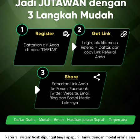
Referral system tidak dipungut biaya apapun. Hanya dengan modal online saja