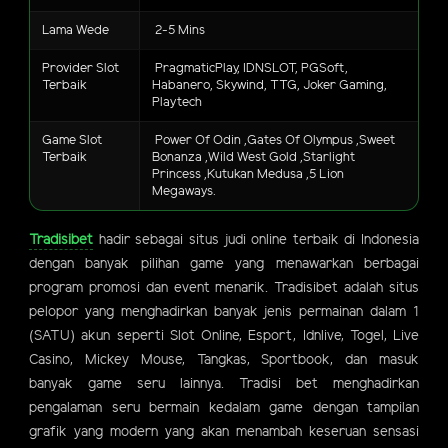
Lama Wede
2-5 Mins
Provider Slot
PragmaticPlay, IDNSLOT, PGSoft,
Terbaik
Habanero, Skywind, TTG, Joker Gaming,
Playtech
Game Slot
Power Of Odin ,Gates Of Olympus ,Sweet
Terbaik
Bonanza ,Wild West Gold ,Starlight
Princess ,Kutukan Medusa ,5 Lion
Megaways.
Tradisibet
hadir sebagai situs judi online terbaik di Indonesia
dengan banyak pilihan game yang menawarkan berbagai
program promosi dan event menarik. Tradisibet adalah situs
pelopor yang menghadirkan banyak jenis permainan dalam 1
(SATU) akun seperti Slot Online, Esport, Idnlive, Togel, Live
Casino, Mickey Mouse, Tangkas, Sportbook, dan masuk
banyak game seru lainnya. Tradisi bet menghadirkan
pengalaman seru bermain kedalam game dengan tampilan
grafik yang modern yang akan menambah keseruan sensasi