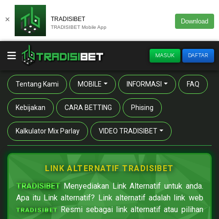
×
TRADISIBET
Download
TRADISIBET Mobile App
MASUK
DAFTAR
Tentang Kami
MOBILE
INFORMASI
FAQ
Kebijakan
CARA BETTING
Phising
Kalkulator Mix Parlay
VIDEO TRADISIBET
LINK ALTERNATIF TRADISIBET
TRADISIBET
Menyediakan Link Alternatif untuk anda.
Apa itu Link alternatif? Link alternatif adalah link web
Resmi sebagai link alternatif atau pilihan
TRADISIBET