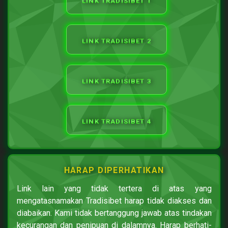
LINK TRADISIBET 1
LINK TRADISIBET 2
LINK TRADISIBET 3
LINK TRADISIBET 4
HARAP DIPERHATIKAN
Link lain yang tidak tertera di atas yang
mengatasnamakan Tradisibet harap tidak diakses dan
diabaikan. Kami tidak bertanggung jawab atas tindakan
kecurangan dan penipuan di dalamnya. Harap berhati-