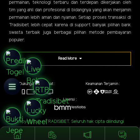
permainan, teknologi terbaru dan terdepan dikerjakan oleh
tim yang ahli dan profesional di bidangnya yang akan menjamin
permainan lebih aman dan nyaman. Setiap proses transaksi di
Tradisibet lebih cepat karena di support banyak pilihan bank
swasta terbaik juga berbagai pilihan metode pembayaran
populer.
Read More
Dukungan Perangkat :
Keamanan Terjamin :
Lisensi :
Copyright © - TRADISIBET. Seluruh hak cipta dilindungi